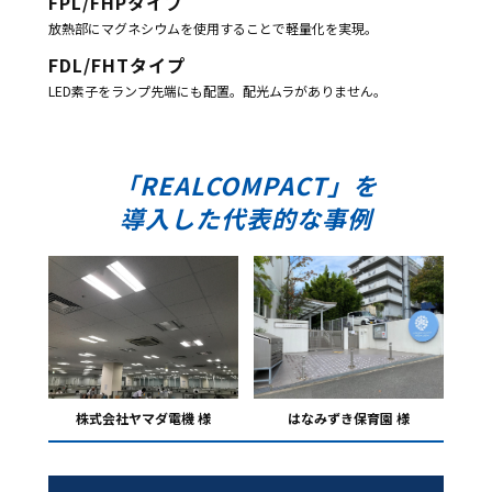
FPL/FHPタイプ
放熱部にマグネシウムを使用することで軽量化を実現。
FDL/FHTタイプ
LED素子をランプ先端にも配置。配光ムラがありません。
「REALCOMPACT」を
導入した代表的な事例
株式会社ヤマダ電機 様
はなみずき保育園 様