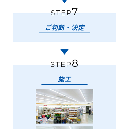
7
STEP
ご判断・決定
8
STEP
施工