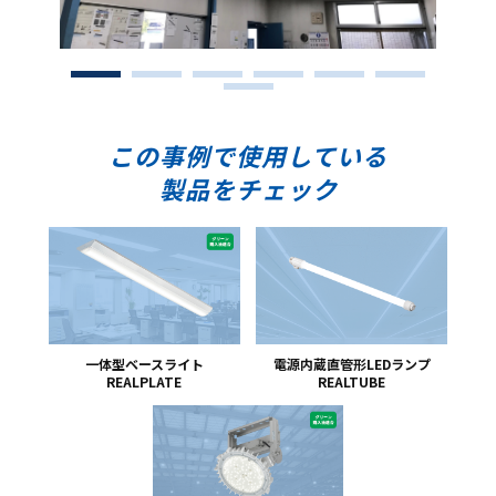
1
2
3
4
5
6
7
この事例で使用している
製品をチェック
一体型ベースライト
電源内蔵直管形LEDランプ
REALPLATE
REALTUBE